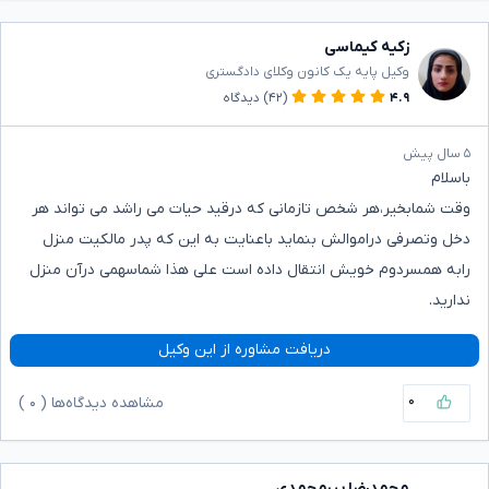
زکیه کیماسی
وکیل پایه یک کانون وکلای دادگستری
۴.۹
(۴۲)
دیدگاه
۵ سال پیش
باسلام
وقت شمابخیر،هر شخص تازمانی که درقید حیات می راشد می تواند هر
دخل وتصرفی دراموالش بنماید باعنایت به این که پدر مالکیت منزل
رابه همسردوم خویش انتقال داده است علی هذا شماسهمی درآن منزل
ندارید.
دریافت مشاوره از این وکیل
۰
مشاهده دیدگاه‌ها (
۰
)
محمدرضا پیرمحمدی