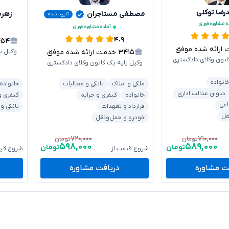
ضا توکلی
مصطفی مستاجران
زهره
تایید شده
ه مشاوره فوری
آماده مشاوره فوری
۴.۹
۴۵۴
ائه شده موفق
۳۴۱۵
خدمت ارائه شده موفق
وکیل پ
انون وکلای دادگستری
وکیل پایه یک کانون وکلای دادگستری
انواده
ملکی و املاک
بانکی و مطالبات
خانواده
دیوان عدالت اداری
خانواده
کیفری و جرایم
کیفری و
اعی
قرارداد و تعهدات
بانکی و
قل
خودرو و حمل‌ونقل
۷۲۰,۰۰۰
۷۱۰,۰۰۰
تومان
تومان
۵۹۸,۰۰۰
۵۸۹,۰۰۰
تومان
تومان
شروع قیمت از
شروع قیم
ت مشاوره
دریافت مشاوره