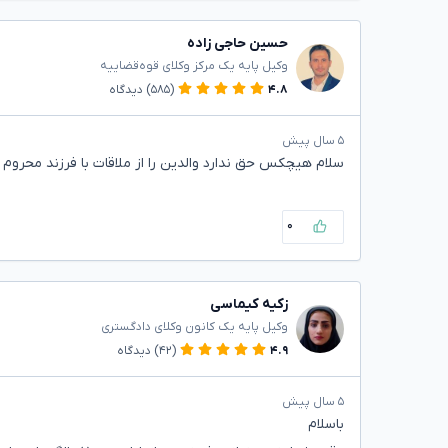
حسین حاجی زاده
وکیل پایه یک مرکز وکلای قوه‌قضاییه
۴.۸
(۵۸۵)
دیدگاه
۵ سال پیش
سلام هیچکس حق ندارد والدین را از ملاقات با فرزند محروم ن
۰
زکیه کیماسی
وکیل پایه یک کانون وکلای دادگستری
۴.۹
(۴۲)
دیدگاه
۵ سال پیش
باسلام