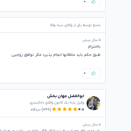
۰
پاسخ توسط یکی از وکلای بنیاد وکلا
۵ سال پیش
بااحترام
طبق حکم باید ملاقاتها انجام پذیرد مگر توافق زوجین
۰
ابوالفضل جهان بخش
وکیل پایه یک کانون وکلای دادگستری
۴.۸
(۱۲۴۸)
دیدگاه
۵ سال پیش