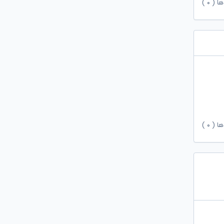
ها (
۰
)
ها (
۰
)