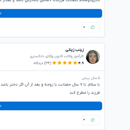
بادرودوسلام حضانت فرزندتا ۷سالگی بامادرمی باشد و بعداز ان با پدرفرزند می باشد.
د
۰
زینب زینلی
کارآموز وکالت کانون وکلای دادگستری
۴.۹
(۳۴)
دیدگاه
۵ سال پیش
فرزند را مطرح کند
د
۰