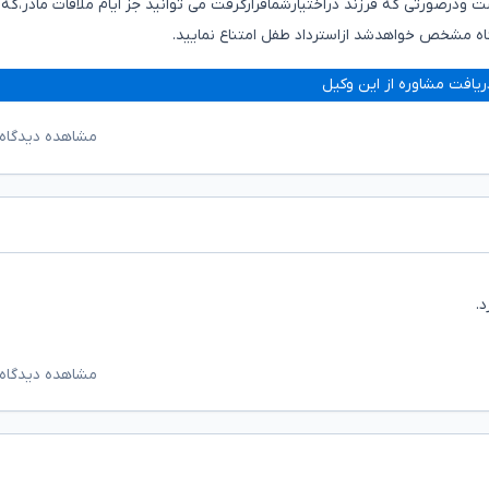
رند بعدازپایان سن ۷سالگی باپدر است ودرصورتی که فرزند دراختیارشماقرارگرفت می توانید جز ایام ملاقات مادر،که
ه مشخص خواهدشد ازاسترداد طفل امتناع نمایید.
ریافت مشاوره از این وکیل
مشاهده دیدگاه‌
د.
مشاهده دیدگاه‌