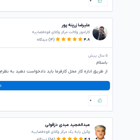
۰
علیرضا زرینه پور
کاراموز وکالت مرکز وکلای قوه‌قضاییه
۴.۸
(۱۴)
دیدگاه
۵ سال پیش
باسلام
از طریق اداره کار محل کارفرما باید دادخواست دهید به نظرم
د
۰
عبدالمجید عبدی دزفولی
وکیل پایه یک مرکز وکلای قوه‌قضاییه
۴.۹
(۵۸)
دیدگاه