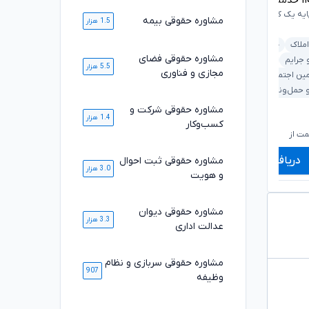
۱
خدمت ارائه شده موفق
۱۰۸۴۷
خدمت ارائه شده موفق
ایه یک کانون وکلای دادگستری
وکیل پایه یک کانون وکلای دادگستری
مشاوره حقوقی بیمه
1.5 هزار
املاک
خانواده
ملکی و املاک
بانکی و مطالبات
مشاوره حقوقی فضای
 جرایم
دیوان عدالت اداری
5.5 هزار
خانواده
کیفری و جرایم
مجازی و فناوری
مین اجتماعی
قرارداد و تعهدات
 حمل‌ونقل
مشاوره حقوقی شرکت و
1.4 هزار
۶۶۰,۰۰۰
۷۱۰,۰۰۰
تومان
تومان
کسب‌وکار
۵۴۹,۰۰۰
۵۸۹,۰۰۰
تومان
تومان
ت از
شروع قیمت از
ش
دریافت مشاوره
دریافت مشاوره
مشاوره حقوقی ثبت احوال
3.0 هزار
و هویت
مشاوره حقوقی دیوان
3.3 هزار
عدالت اداری
مشاوره حقوقی سربازی و نظام
907
وظیفه