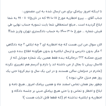
تا اینکه امروز پیامکی برای من ارسال شده به این مضمون :
جناب آقای ... پیرو اخطاریه مورخ ۱۷-۱۰-۹۹ که در تاریخ۷- ۱۱ - ۹۹ به شما
ابلاغ گردیده است , مبلغ استحقاقی شما بابت تسویه حساب نهایی طی
فیش شماره ... مورخ ۱۰-۳-۱۴۰۰ به حساب دادگستری تهران واریز شد!!!
الان سوال من این هست که چه اخطاریه ای ؟ چه ابلاغی ؟ چه دادگاهی
؟ مگر بدون دادرسی و ارسال ابلاغیه و بدون هرگونه اطلاع بنده چنین
چیزی ممکنه ؟؟؟ درحالیکه بنده فقط همین یک شماره موبایل که از
۱۵سال پیش تا بحال از من داشته اند را دارم و آدرسم هم تغییری نکرده
(مادرم در منزلمان ساکن هستند و در این یک سال و نیم کرونا حتی یک
روز هم منزل خالی نبوده )
چطور بجز همان تماس اسفند ماه و همین پیامک امروز , هیچ نامه و
ابلاغ و اخطار و تماس و یا حتی هیچ پیامکی مبنی بر جلسه دادگاه و
اخطاریه و ابلاغیه نداشته ام (که قطعا قابل اثبات هست )!