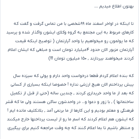
بهتون اطلاع میدیم ....
تا اینکه در اواخر اسفند ماه ۹۹شخصی با من تماس گرفت و گفت که
کارهای مربوط به این مجتمع به گروه وکلای ایشون واگذار شده و پرسید
که ما پولمون رو میخواهیم یا واحد آپارتمان ( توضیح اینکه قیمت
آپارتمان مزبور الان حدود ۴میلیارد تومان است و مبلغی که ایشان اعلام
کردند میخواهند بپردازند , ۱۵۰ میلیون تومان !!!)
که بنده اعلام کردم قطعا درخواست واحد دارم و پولی که سیزده سال
پیش پرداختم الان هیچ ارزشی نداره ! خصوصا اینکه بسیاری از کسانی
که بعد از ما واحد خریداری کردند , چندین ساله (حتی از قبل از تکمیل
ساختمانها ) , با زور و دعوا و... در واحدشون ساکن هستند ولی ما که قشر
فرهنگی و معلم بودیم و این کارها از ما برنمی آمد , بلاتکلیف مانده ایم !
که ایشون هم اعلام کردند که اسم ما رو از لیست پرداختها خارج میکنند
و منتظر باشیم تا بما اعلام کنند که چه وقت مراجعه کنیم برای پیگیری
...