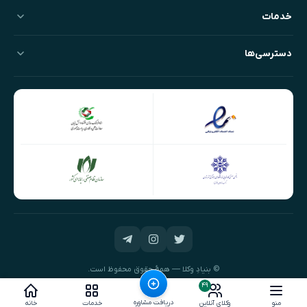
خدمات
دسترسی‌ها
© بنیادِ وکلا — همهٔ حقوق محفوظ است.
طراحی و توسعه:
نیک‌داده‌پرداز
۴۹
دریافت مشاوره
منو
وکلای آنلاین
خدمات
خانه