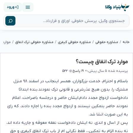
بنیاد وکلا
ورود
خانه
مشاوره حقوقی
مشاوره حقوقی کیفری
مشاوره حقوقی ترک انفاق
موارد ت
موارد ترک انفاق چیست؟
پرسیده شده
۵ سال پیش
۱۹ پاسخ
۵۲۲
باسلام و احترام، خدمت بزرگواران، همسر اینجانب در اسفند ۹۸ منزل
مشترک را، بدون هیچ عذرشرعی و قانونی ترک نمودند.بنده ابتدائا
دادخواست ازدواج مجدد دادم.ایشان حاضر و درجلسه باصراحت، اعلام
نمودند حاضر بتمکین نیستند و ازدواج مجدد بنده را اجازه دادند، که رای
به این صورت انشا شد.
پس از ۱سال و اندی، نه ایشان دادخواست نفقه معوقه و جاریه داده اند،
نه بنده الزام به تمکین،،، فقط نگرانی ام از باب ترک انفاق کیفری و حق