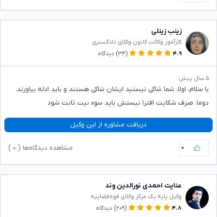
زینب زینلی
کارآموز وکالت کانون وکلای دادگستری
۴.۹
(۳۴)
دیدگاه
۵ سال پیش
با سلام، اولا، شما شاکی نیستید ایشان شاکی هستند و باید ادله بیاورند.
دوما، صرف شکایت افترا نیستش باید سوء نیت ثابت شود
دریافت مشاوره از این وکیل
۰
مشاهده دیدگاه‌ها (
۰
)
عنایت احمدی نورالدین وند
وکیل پایه یک مرکز وکلای قوه‌قضاییه
۴.۸
(۲۰۹)
دیدگاه