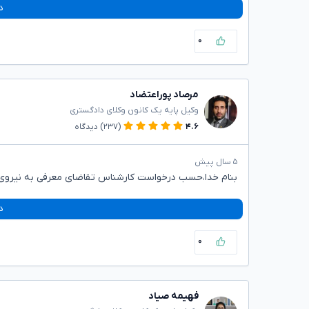
د
۰
مرصاد پوراعتضاد
وکیل پایه یک کانون وکلای دادگستری
۴.۶
(۲۳۷)
دیدگاه
۵ سال پیش
بنام خدا،حسب درخواست کارشناس تقاضای معرفی به نیروی 
د
۰
فهیمه صیاد