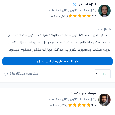
فائزه احمدی
وکیل پایه یک کانون وکلای دادگستری
۴.۹
(۵۵۲)
دیدگاه
۵ سال پیش
باسلام .طبق ماده ۵۴قانون حمایت خانواده هرگاه مسئول حضانت مانع
ملاقات طفل بااشخاص ذی حق شود برای باراول به پرداخت جزای نقدی
درجه هشت ودرصورت تکرار به حداکثر مجازات مذکور محکوم میشود
دریافت مشاوره از این وکیل
۰
مشاهده دیدگاه‌ها (
۰
)
مرصاد پوراعتضاد
وکیل پایه یک کانون وکلای دادگستری
۴.۶
(۲۳۷)
دیدگاه