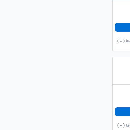
ها (
۰
)
ها (
۰
)