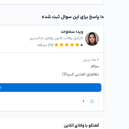
۱۰ پاسخ برای این سوال ثبت شده
ویدا سماوات
کارآموز وکالت کانون وکلای دادگستری
۵
(۶۱)
دیدگاه
۲ ماه پیش
سلام
تقاضای المثنی کنید///
د
۰
گفتگو با وکلای آنلاین