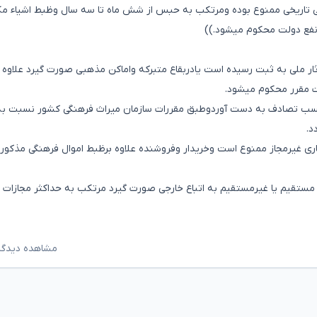
 تاریخی ممنوع بوده ومرتکب به حبس از شش ماه تا سه سال وظبط اشیاء م
 نفع دولت محکوم میشود.))
ر ملی به ثبت رسیده است یادربقاع متبرکه واماکن مذهبی صورت گیرد علاوه 
ت مقرر محکوم میشود.
 را حسب تصادف به دست آوردوطبق مقررات سازمان میراث فرهنگی کشور نسبت به
د.
ز حفاری غیرمجاز ممنوع است وخریدار وفروشنده علاوه برظبط اموال فرهنگی مذکور 
مستقیم یا غیرمستقیم به اتباع خارجی صورت گیرد مرتکب به حداکثر مجازات 
مشاهده دیدگاه‌ه