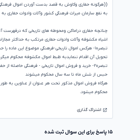
((هرگونه حفاری وکاوش به قصد بدست آوردن اموال فرهنگی
به نفع سازمان میراث فرهنگی کشور وآلات وادوات حفاری به
چنانچه حفاری دراماکن ومحوطه های تاریخی که درفهرست آثا
اشیاء مکشوفه وآلات وادوات حفاری مرتکب به حداکثر مجازا
تبصره۱- هرکس اموال تاریخی-فرهنگی موضوع این ماده
تحویل آن اقدام ننمایدبه ظبط اموال مکشوفه محکوم میگرد
تبصره۲- خرید و فروش اموال تاریخی - فرهنگی حاصله ا
حبس از شش ماه تا سه سال محکوم میشوند
هرگاه فروش اموال مذکور تحت هر عنوان از عناوین به طور 
محکوم میشود.
اشتراک گذاری
۱۵ پاسخ برای این سوال ثبت شده