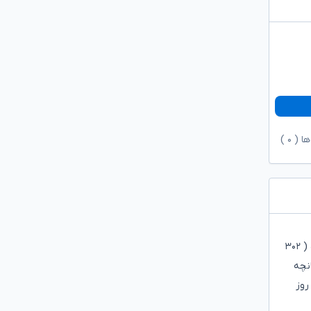
ها (
۰
)
ماده ۹۲ قانون آیین دادرسی کیفری : تحقیقات مقدماتی تمام جرایم بر عهده بازپرس است. در غیر جرایم مستوجب مجازات های مقرر در ماده ( ۳۰۲
نچه
روز