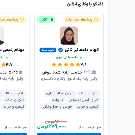
گفتگو با وکلای آنلاین
پیشنهاد بنیاد وکلا
آنلاین
پیشنهاد بنیاد
الهام دامغانی ثانی
بهنام رفیعی س
تایید شده
آماده مشاوره فوری
آماد
۴.۷
۴.۹
۴۱۹۹
خدمت ارائه شده موفق
۵۰۴۶
خدمت ا
وکیل پایه یک کانون وکلای دادگستری
وکیل پایه یک ک
ملکی و املاک
دیوان عدالت اداری
بانکی و مطالبات
کار و تأمین اجتماعی
خانواده
ملکی و املاک
ق
کیفری و جرایم
خودرو و حمل‌ونقل
کیفری و جرایم
۸۲۰,۰۰۰
تومان
۶۷۹,۰۰۰
تومان
شروع قیمت از
شروع قیمت از