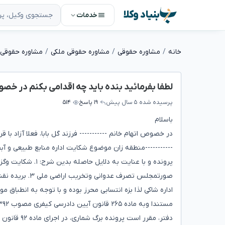
بنیاد وکلا
خدمات
خانه
مشاوره حقوقی
مشاوره حقوقی ملکی
مشاوره حقوقی
لطفا بفرمائید بنده باید چه اقدامی بکنم در خصو
پرسیده شده
۵ سال پیش
۱۹ پاسخ
۵۱۴
باسلام
-----------منطقه زان موضوع شکایت اداره منابع طبیعی و آب
پرونده و با عنایت به دلایل حاصله بدین شرح: ۱. شکایت وگزارش اداره منابع طبیعی ۲. فرم
صورتمجلس تصرف عدوانی وتخریب اراضی ملی ۳. بریده نقشه و تصاویر موجود درپرنده ۴. اسناد و مدارک مالکیت ارائه شده از سوی
اداره شاکی لذا بزه انتسابی محرز بوده و با توجه به انطباق موضوع مانحن فیه با ماده ۶۹۰ ق
مستندا وبه ماده ۲۶۵ قانون آیین دادرسی کیفری مصوب ۱۳۹۲ با اصلاحات بعدی قرار جلب به دادرسی متهم صادر و اعلام می گردد.
دفتر، مقرر است پرونده برگ شماری، در اجرای ماده ۹۲ قانون اخیرالذکر امروز به نظر دادستان محترم برسد، در صورت موافقت و