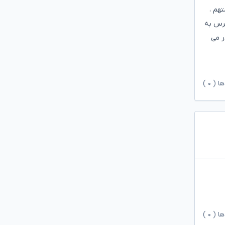
تهم ،
قیقات بازپرس به
ر می
ها (
۰
)
ها (
۰
)