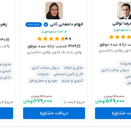
ضا توکلی
الهام دامغانی ثانی
زهره
تایید شده
ه مشاوره فوری
آماده مشاوره فوری
۴.۹
۴۳۰
رائه شده موفق
۴۱۷۹
خدمت ارائه شده موفق
وکیل پ
انون وکلای دادگستری
وکیل پایه یک کانون وکلای دادگستری
انواده
خانواده
ملکی و املاک
دیوان عدالت اداری
دیوان عدالت اداری
کیفری و
کار و تأمین اجتماعی
خانواده
اعی
بانکی و
کیفری و جرایم
خودرو و حمل‌ونقل
قل
۸۲۰,۰۰۰
۷۱۰,۰۰۰
تومان
تومان
۶۷۹,۰۰۰
۵۸۹,۰۰۰
تومان
تومان
شروع قیمت از
شروع قیم
ت مشاوره
دریافت مشاوره