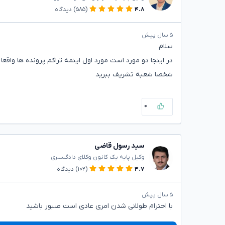
۴.۸
(۵۸۵)
دیدگاه
۵ سال پیش
سلام
در اینجا دو مورد است مورد اول اینمه تراکم پرونده ها واقع
شخصا شعبه تشریف ببرید
۰
سید رسول قاضی
وکیل پایه یک کانون وکلای دادگستری
۴.۷
(۱۰۲)
دیدگاه
۵ سال پیش
با احترام طولانی شدن امری عادی است صبور باشید