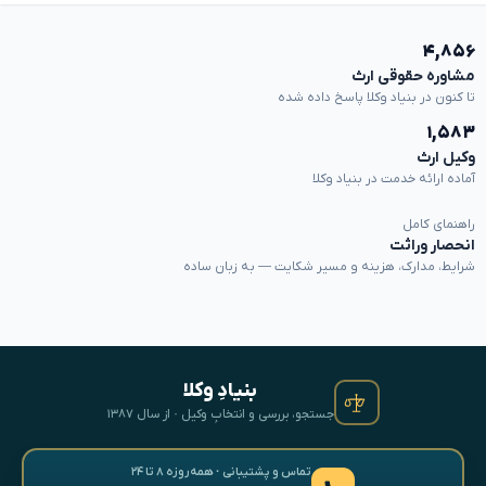
۴,۸۵۶
مشاوره حقوقی ارث
تا کنون در بنیاد وکلا پاسخ داده شده
۱,۵۸۳
وکیل ارث
آماده ارائه خدمت در بنیاد وکلا
راهنمای کامل
انحصار وراثت
شرایط، مدارک، هزینه و مسیر شکایت — به زبان ساده
بنیادِ وکلا
جستجو، بررسی و انتخابِ وکیل · از سال ۱۳۸۷
تماس و پشتیبانی · همه‌روزه ۸ تا ۲۴