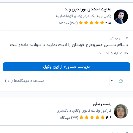
عنایت احمدی نورالدین وند
وکیل پایه یک مرکز وکلای قوه‌قضاییه
۴.۸
(۲۰۹)
دیدگاه
۵ سال پیش
باسلام بایستی عسروحرج خودتان را اثبات نمایید تا بتوانید دادخواست
طلاق ارایه نمایید.
دریافت مشاوره از این وکیل
۰
مشاهده دیدگاه‌ها (
۰
)
زینب زینلی
کارآموز وکالت کانون وکلای دادگستری
۴.۹
(۳۴)
دیدگاه
۵ سال پیش