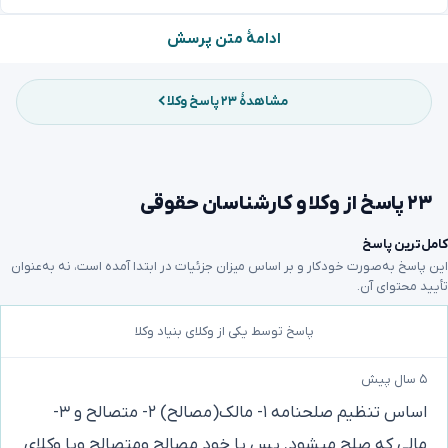
ادامهٔ متن پرسش
مشاهدهٔ ۲۳ پاسخ وکلا
۲۳ پاسخ از وکلا و کارشناسان حقوقی
کامل‌ترین پاسخ
این پاسخ به‌صورت خودکار و بر اساس میزان جزئیات در ابتدا آمده است، نه به‌عنوان
تأیید محتوای آن.
پاسخ توسط یکی از وکلای بنیاد وکلا
۵ سال پیش
اساس تنظیم صلحنامه ۱- مالک(مصالح) ۲- متصالح و ۳-
مالی که صلح میشود. پس یا خود مصالح ومتصالح ویا وکلای