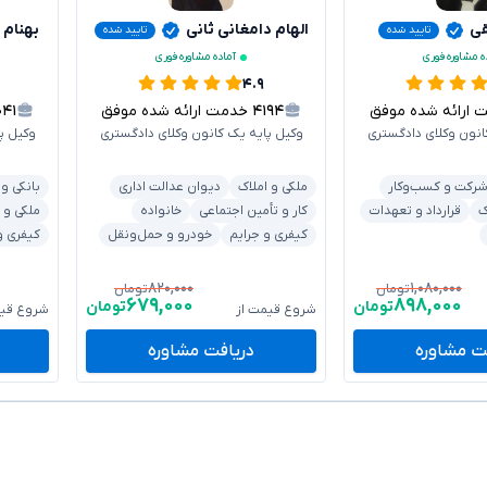
قی
الهام دامغانی ثانی
بهنام 
تایید شده
تایید شده
ه مشاوره فوری
آماده مشاوره فوری
۴.۹
رائه شده موفق
۴۱۹۴
خدمت ارائه شده موفق
۰۴۱
انون وکلای دادگستری
وکیل پایه یک کانون وکلای دادگستری
وکیل پ
رکت و کسب‌وکار
ملکی و املاک
دیوان عدالت اداری
بانکی و
ک
قرارداد و تعهدات
کار و تأمین اجتماعی
خانواده
ملکی و 
کیفری و جرایم
خودرو و حمل‌ونقل
کیفری و
۸۲۰,۰۰۰
۱,۰۸۰,۰۰۰
تومان
تومان
۶۷۹,۰۰۰
۸۹۸,۰۰۰
تومان
تومان
شروع قیمت از
شروع قیم
ت مشاوره
دریافت مشاوره