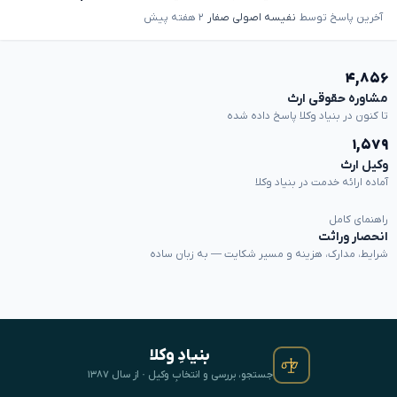
آخرین پاسخ توسط
نفیسه اصولی صفار
۲ هفته پیش
۴,۸۵۶
مشاوره حقوقی ارث
تا کنون در بنیاد وکلا پاسخ داده شده
۱,۵۷۹
وکیل ارث
آماده ارائه خدمت در بنیاد وکلا
راهنمای کامل
انحصار وراثت
شرایط، مدارک، هزینه و مسیر شکایت — به زبان ساده
بنیادِ وکلا
جستجو، بررسی و انتخابِ وکیل · از سال ۱۳۸۷