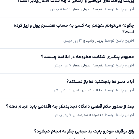
پرینت پیامک‌های دریافتی و ارسالی تا چه مدت امکان‌پذیر است؟
آخرین پاسخ توسط
نفیسه اصولی صفار
۲ هفته پیش
چگونه می‌توانم بفهمم چه کسی به حساب همسرم پول واریز کرده
است؟
آخرین پاسخ توسط
پریناز رشیدی
۳ روز پیش
مفهوم پیگیری شکایت مطروحه در ابلاغیه چیست؟
آخرین پاسخ توسط
نفیسه اصولی صفار
۷ روز پیش
آیا دادسراها پنجشنبه ها باز هستند؟
آخرین پاسخ توسط
ندا السادات روناسی
۲ ماه پیش
بعد از صدور حکم قطعی دادگاه تجدیدنظر چه اقدامی باید انجام دهم؟
آخرین پاسخ توسط
معصومه محرمخانی
۷ روز پیش
رفع توقیف خودرو بابت بد حجابی چگونه انجام میشود؟