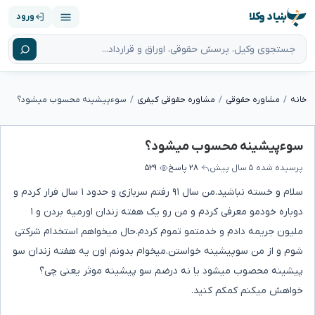
بنیاد وکلا
ورود
خانه
مشاوره حقوقی
مشاوره حقوقی کیفری
سوءپیشینه محسوب میشود؟
سوءپیشینه محسوب میشود؟
پرسیده شده
۵ سال پیش
۲۸ پاسخ
۵۲۹
سلام و خسته نباشید.من سال ۹۱ رفتم سربازی و حدود ۱ سال فرار کردم و
دوباره خودمو معرفی کردم و من رو یک هفته زندان اورمیه بردن و ۱
ملیون جریمه دادم و خدمتمو تموم کردم.حال میخواهم استخدام شرکتی
شوم و از من سوپیشینه خواستن.میخوام بدونم اون یه هفته زندان سو
پیشینه محصوب میشود یا نه درضم سو پیشینه موثر یعنی چی؟
خواهش میکنم کمکم کنید.