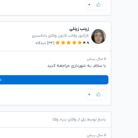
۰
زینب زینلی
کارآموز وکالت کانون وکلای دادگستری
۴.۹
(۳۴)
دیدگاه
۵ سال پیش
با سلام، به شهرداری مراجعه کنید
د
۰
پاسخ توسط یکی از وکلای بنیاد وکلا
۵ سال پیش