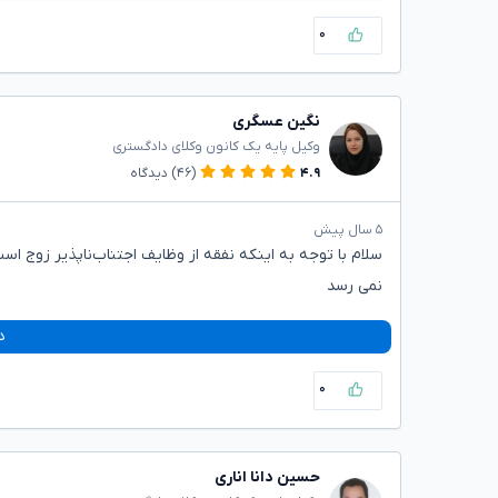
۰
نگین عسگری
وکیل پایه یک کانون وکلای دادگستری
۴.۹
(۴۶)
دیدگاه
۵ سال پیش
سلام با توجه به اینکه نفقه از وظایف اجتناب‌ناپذیر زوج ا
نمی رسد
د
۰
حسین دانا اناری