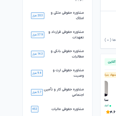
مشاوره حقوقی ملکی و
20.3 هزار
املاک
مشاوره حقوقی قرارداد و
37.9 هزار
تعهدات
ها (
۰
)
مشاوره حقوقی بانکی و
14.3 هزار
مطالبات
مشاوره حقوقی ارث و
9.4 هزار
هاد بنیاد وکلا
پیشنهاد بنیاد وکلا
وصیت
مشاوره حقوقی کار و تأمین
5.7 هزار
اجتماعی
سارا علیپور
مژگان موفقی
تایید شده
آماده مشاوره فوری
۴.۹
مشاوره حقوقی مالیات
452
۴.۶
۱۶۸۷
خدمت ارائه شده موفق