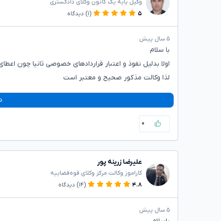
وکیل پایه یک کانون وکلای دادگستری
۵
(۱)
دیدگاه
۵ سال پیش
با سلام
اولا بدلیل نفوذ و اعتبار قراردادهای خصوصی ثانیا چون اعطای
لذا وکالت مذکور صحیح و معتبر است
د
۰
علیرضا زرینه پور
کاراموز وکالت مرکز وکلای قوه‌قضاییه
۴.۸
(۱۴)
دیدگاه
۵ سال پیش