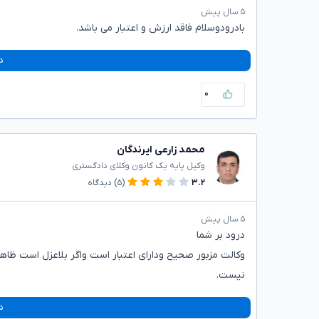
۵ سال پیش
بادرودوسلام فاقد ارزش و اعتبار می باشد.
د
۰
محمد زارعی ایرندگان
وکیل پایه یک کانون وکلای دادگستری
۳.۲
(۵)
دیدگاه
۵ سال پیش
درود بر شما
وکالت مزبور صحیح ودارای اعتبار است واگر بلاعزل است ظاه
نیست.
د