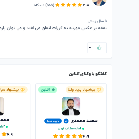
۴.۸
(۵۸۵)
دیدگاه
۵ سال پیش
نفقه بر عکس مهریه به کررات اتفاق می افتد و می توان باره
۰
گفتگو با وکلای آنلاین
پیشنهاد بنیاد وکلا
آنلاین
پیشنهاد بنیاد
محمدر
محمد محمدی
تایید شده
آماد
آماده مشاوره فوری
۴.۹
۴.۹