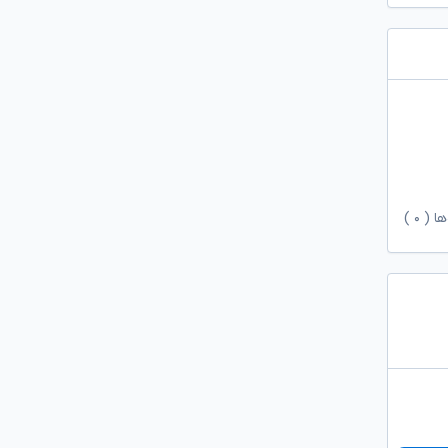
ها (
۰
)