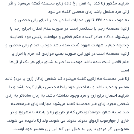
شرایط مذکور زنا کند، به فعل رخ داده زنای محصنه گفته می‌شود و اگر
زانی مرد متاهل باشد زنای محصن گفته می‌شود
به موجب ماده ۲۲۵ قانون مجازات اسلامی حد زنا برای زانی محصن و
زانیه محصنه رجم یا سنگسار است در صورت عدم امکان اجرای رجم با
پیشنهاد دادگاه صادر کننده حکم قطعی و موافقت رئیس قوه قضاییه
چنانچه جرم با شهادت شهود ثابت شده باشد موجب اعدام زانی محصن و
زانیه محصنه است.در غیر این صورت یعنی مواردی که جرم با اقرار یا
علم قاضی ثابت شده باشد موجب ۱۰۰ ضربه شلاق برای هر یک از آن‌ها
است.
زنا غیر محصنه :به زنایی گفته می‌شود که شخص زناکار (زن یا مرد) فاقد
همسر و مجرد باشد و به اختیار خود رابطه جنسی برقرار کرده باشد و یا
شرایط احصان برای زن و مرد وجود نداشته باشد. به زبان ساده‌تر به زنای
شخص مجرد، زنای غیر محصنه گفته می‌شود مجازات زنای غیرمحصنه
صد ضربه شلاق خواهدکودکانی که از طریق زنا و رابطه نا مشروع و در
خارج از چهارچوب ازدواج متولد متولد می شوند، ولد زنا نامیده می شوند.
همچنین اگر مردی با زنی به خیال این که این زن همسر خود اوست،