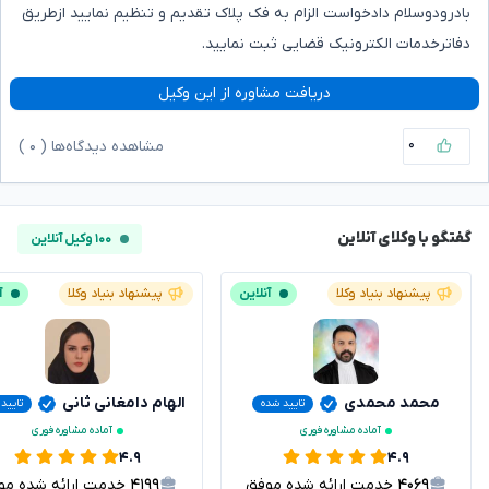
بادرودوسلام دادخواست الزام به فک پلاک تقدیم و تنظیم نمایید ازطریق
دفاترخدمات الکترونیک قضایی ثبت نمایید.
دریافت مشاوره از این وکیل
۰
مشاهده دیدگاه‌ها (
۰
)
گفتگو با وکلای آنلاین
۱۰۰ وکیل آنلاین
پیشنهاد بنیاد وکلا
آنلاین
پیشنهاد بنیاد وکلا
آ
محمد محمدی
الهام دامغانی ثانی
تایید شده
تایید
آماده مشاوره فوری
آماده مشاوره فوری
۴.۹
۴.۹
۴۰۶۹
خدمت ارائه شده موفق
۴۱۹۹
خدمت ارائه شده موفق