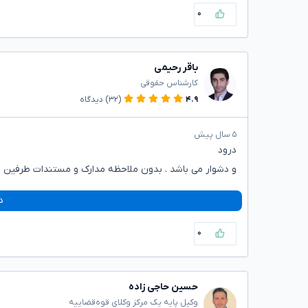
۰
باقر رحیمی
کارشناس حقوقی
۴.۹
(۳۲)
دیدگاه
۵ سال پیش
درود
و دشوار می باشد . بدون ملاحظه مدارک و مستندات طرفین
د
۰
حسین حاجی زاده
وکیل پایه یک مرکز وکلای قوه‌قضاییه