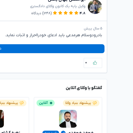
وکیل پایه یک کانون وکلای دادگستری
۴.۸
(۱۲۴۸)
دیدگاه
۵ سال پیش
بادرودوسلام هرمدعی باید ادعای خودرااحراز و اثبات نماید.
د
۰
گفتگو با وکلای آنلاین
پیشنهاد بنیاد وکلا
آنلاین
پیشنهاد بنیاد
محمد محمدی
زهره کشاور
تایید شده