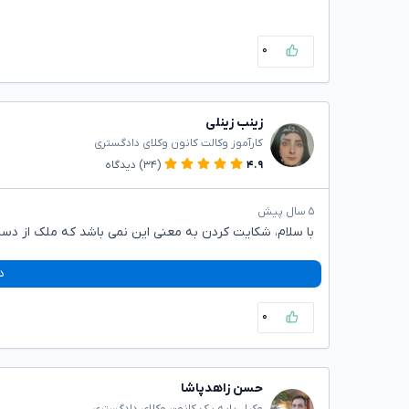
۰
زینب زینلی
کارآموز وکالت کانون وکلای دادگستری
۴.۹
(۳۴)
دیدگاه
۵ سال پیش
با سلام، شکایت کردن به معنی این نمی باشد که ملک از دس
د
۰
حسن زاهدپاشا
وکیل پایه یک کانون وکلای دادگستری