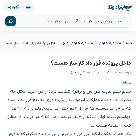
بنیاد وکلا
ورود
خانه
مشاوره حقوقی
مشاوره حقوقی ملکی
داخل پرونده قرار داد کار ساز هست؟
داخل پرونده قرار داد کار ساز هست؟
پرسیده شده
۵ سال پیش
۱۴ پاسخ
۲۴۱
سلام..
میخواستم بدونم بین من و برادرم شکایت کرده از من اجرت المثل ایام
تصرف حالا دادگاه مدارک برادرمو قبول نکرده ورای به نفع من تمام شده
که ما ۸وراث هستیم که من از ۷نفر حق ارث خریدم ولی برادرم از۳نفر
خواستم ببینم اولن اینکه از ۳نفر خریده با من که ۷نفر خریدم در مقابل
قانون چگونه هست ....
یکی هم آیا حکم دادگاه بین من و برادرم براین پرونده دیگری که مادرم