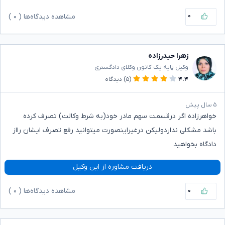
۰
مشاهده دیدگاه‌ها (
۰
)
زهرا حیدرزاده
وکیل پایه یک کانون وکلای دادگستری
۴.۴
(۵)
دیدگاه
۵ سال پیش
خواهرزاده اگر درقسمت سهم مادر خود(به شرط وکالت) تصرف کرده
باشد مشکلی نداردولیکن درغیراینصورت میتوانید رفع تصرف ایشان رااز
دادگاه بخواهید
دریافت مشاوره از این وکیل
۰
مشاهده دیدگاه‌ها (
۰
)