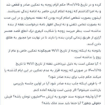
کرده و در تاریخ ۱۴۰۰/۱/۲۵ حکم الزام زوجه به تمکین صادر و قطعی شد
و به اجرا گذاشتم که زوجه اعلام کردن حاضر به ادامه زندگی نمیباشند‌.
ایشون بصورت شفاهی اعلام کرده بودن که نفقه نمیخوان و در این مدت
نه بصورت تماس تلفنی و نه ارسال اظهار نامه درخواست نفقه از بنده
نداشته است، بنظر میرسد زوجه با شکایت کیفری ترک انفاق قصد همسر
آزاری از طریق زندانی کردن بنده را دارند تا در نهایت مرا مجبور به طلاق
دادن کنند.
باتوجه به اینکه زوجه از تاریخ ۹۹/۱/۱ هیچگونه تمکین خاص و عام از
زوج را نداشته است.
۱- آیا ممکن است به دلیل نپرداختن نفقه از تاریخ ۹۹/۱/۱ تا تاریخ
۱۴۰۰/۱/۲۵ در صورتی که زوجه اقرار به عدم تمکین در این ایام گذشته را
میکند حکم جلب برای بنده صادر شود؟
۲- با فرض اینکه جلب بنده صادر شود آیا در اولین جلسه بازپرسی
بازداشت میشوم؟ اگر چنین است وثیقه آماده کنم.
۳-آیا وثیقه میتونه سند خودرو به ارزش ۳۰۰ملیون تومان باشه؟ فیش
حقوقی چطور؟ آیا حتما باید سند ملک باشه؟