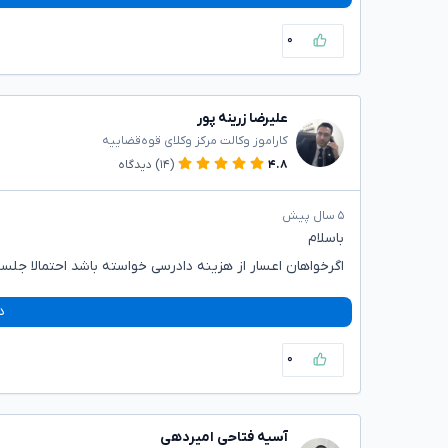
۰
علیرضا زرینه پور
کاراموز وکالت مرکز وکلای قوه‌قضاییه
۴.۸
(۱۴)
دیدگاه
۵ سال پیش
باسلام
اگرخواهان اعسار از هزینه دادرسی خواسته باشد احتمالا جلس
د
۰
آسیه فتاحی امیردهی