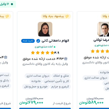
۱۶ وکیل آنلاین
 وکلا
پیشنهاد بنیاد وکلا
پیشن
ضا توکلی
الهام دامغانی ثانی
تایید شده
ه مشاوره فوری
آماده مشاوره فوری
۴.۹
ائه شده موفق
۳۰۴
۴۱۹۳
خدمت ارائه شده موفق
انون وکلای دادگستری
وکیل پ
وکیل پایه یک کانون وکلای دادگستری
انواده
ثبت احو
ملکی و املاک
دیوان عدالت اداری
دیوان عدالت اداری
بانکی و
کار و تأمین اجتماعی
خانواده
اعی
کیفری و
کیفری و جرایم
خودرو و حمل‌ونقل
قل
۸۲۰,۰۰۰
۷۱۰,۰۰۰
تومان
تومان
۶۷۹,۰۰۰
۵۸۹,۰۰۰
تومان
تومان
شروع قیمت از
شروع قیم