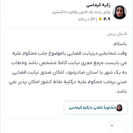
زکیه کیماسی
وکیل پایه یک کانون وکلای دادگستری
۴.۹
(۴۲)
دیدگاه
۵ سال پیش
باسلام
وقت شمابخیر،درنیابت قضایی باموضوع جلب محکوم علیه
می بایست مرجع مجری نیابت کاملا مشخص باشد وخطاب
به یک شهر یا استان صادرشود، امکان صدور نیابت قضایی
مبنی برجلب محکوم علیه درکلیه نقاط کشور امکان پذیر نمی
باشد.
مشاورهٔ تلفنی با زکیه کیماسی
۰