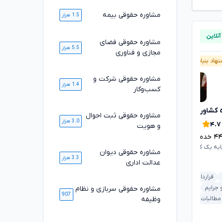
مشاوره حقوقی بیمه
1.5 هزار
مشاوره حقوقی فضای
5.5 هزار
مجازی و فناوری
هاد بنیاد وکلا
پیشنهاد بنیاد وکلا
مشاوره حقوقی شرکت و
1.4 هزار
کسب‌وکار
محمدرضا توکلی
 کشاورزی
تایید شده
مشاوره حقوقی ثبت احوال
۴.۹
3.0 هزار
۴.۷
و هویت
۱۱۰۰
خدمت ارائه شده موفق
۴
خدمت ارائه شده موفق
وکیل پایه یک کانون وکلای دادگستری
ایه یک کانون وکلای دادگستری
مشاوره حقوقی دیوان
3.3 هزار
عدالت اداری
ملکی و املاک
خانواده
قرارداد و تعهدات
کیفری و جرایم
دیوان عدالت اداری
 جرایم
ملکی و املاک
مشاوره حقوقی سربازی و نظام
کار و تأمین اجتماعی
907
وظیفه
 مطالبات
خودرو و حمل‌ونقل
خودرو و حمل‌ونقل