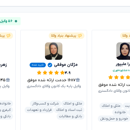
۵۶ وکیل آنلاین
 وکلا
پیشنهاد بنیاد وکلا
پیشن
ا علیپور
مژگان موفقی
زهره
تایید شده
ه مشاوره فوری
۴.۹
۱۶۸۷
خدمت ارائه شده موفق
۴۴۵
رائه شده موفق
وکیل پایه یک کانون وکلای دادگستری
وکیل پ
انون وکلای دادگستری
ملکی و املاک
شرکت و کسب‌وکار
خانواده
یت
ملکی و املاک
ثبت اسناد و املاک
قرارداد و تعهدات
کیفری و
خانواده
بانکی و مطالبات
بانکی و
خودرو و حمل‌ونقل