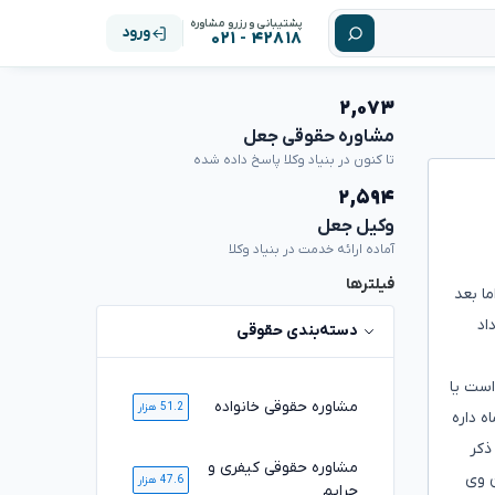
پشتیبانی و رزرو مشاوره
ورود
۴۲۸۱۸ - ۰۲۱
۲,۰۷۳
مشاوره حقوقی جعل
تا کنون در بنیاد وکلا پاسخ داده شده
۲,۵۹۴
وکیل جعل
آماده ارائه خدمت در بنیاد وکلا
فیلترها
روخته و همه مبایعه نامه ها رو تیرماه ۱۳۹۸نوشتن؛ اما بعد
عنی مرداد
دسته‌بندی حقوقی
است یا
مشاوره حقوقی خانواده
51.2 هزار
ه داره
ذکر
مشاوره حقوقی کیفری و
ن وی
47.6 هزار
جرایم