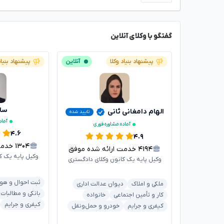
گفتگو با وکلای آنلاین
پیشنهاد بنیاد وکلا
آنلاین
پیشنهاد بنیاد
سار
الهام دامغانی ثانی
تایید شده
آماد
آماده مشاوره فوری
۴.۶
۴.۹
۱۳۰۴
خدمت ا
۴۱۹۴
خدمت ارائه شده موفق
وکیل پایه یک ک
وکیل پایه یک کانون وکلای دادگستری
ثبت احوال و هو
ملکی و املاک
دیوان عدالت اداری
بانکی و مطالبات
کار و تأمین اجتماعی
خانواده
کیفری و جرایم
کیفری و جرایم
خودرو و حمل‌ونقل