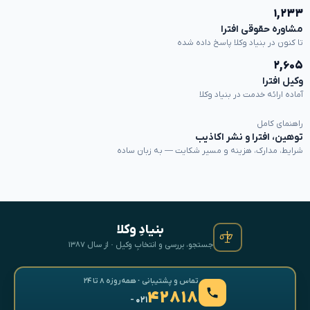
۱,۲۳۳
مشاوره حقوقی افترا
تا کنون در بنیاد وکلا پاسخ داده شده
۲,۶۰۵
وکیل افترا
آماده ارائه خدمت در بنیاد وکلا
راهنمای کامل
توهین، افترا و نشر اکاذیب
شرایط، مدارک، هزینه و مسیر شکایت — به زبان ساده
بنیادِ وکلا
جستجو، بررسی و انتخابِ وکیل · از سال ۱۳۸۷
تماس و پشتیبانی · همه‌روزه ۸ تا ۲۴
۴۲۸۱۸
- ۰۲۱