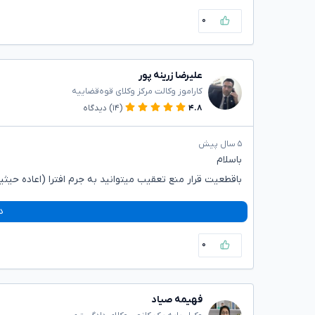
۰
علیرضا زرینه پور
کاراموز وکالت مرکز وکلای قوه‌قضاییه
۴.۸
(۱۴)
دیدگاه
۵ سال پیش
باسلام
باقطعیت قرار منع تعقیب میتوانید به جرم افترا (اعاده حی
د
۰
فهیمه صیاد