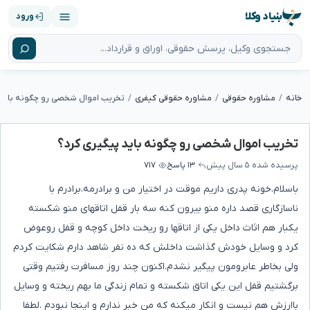
بنیاد وکلا
ورود
خانه
مشاوره حقوقی
مشاوره حقوقی کیفری
تخریب اموال شخصی رو چگونه باید 
تخریب اموال شخصی رو چگونه باید پیگیری کرد؟
پرسیده شده
۵ سال پیش
۱۳ پاسخ
۷۱۷
باسلام.خونه پدری داریم موقت در اختیار من و برادرمه.برادرم با
ناسازگاری قصد داره منو بیرون کنه سه بار قفل اتاقهای منو شکسته
یکبار هم اثاث داخل یکی از اتاقها رو ریخت داخل کوچه و قفل روعوض
کرد و وسایل خودش گذاشت داخلش که ده نفر شاهد دارم شکایت کردم
ولی بخاطر عابرومون پیگیر نشدم.اکنون چند روز مسافرت رفتیم وقتی
برگشتیم قفل این یکی اتاق شکسته و تمام زندگی ما بهم ریخته و وسایل
باارزش هم نیست و انکار میکنه که من خبر ندارم و اینجا نبودم .لطفا