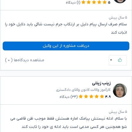
۵
(۱)
دیدگاه
۵ سال پیش
سلام صرف ارسال پیام دلیل بر ارتکاب جرم نیست شاکی باید دلایل خود را
اثبات کند
دریافت مشاوره از این وکیل
۰
مشاهده دیدگاه‌ها (
۰
)
زینب زینلی
کارآموز وکالت کانون وکلای دادگستری
۴.۹
(۳۴)
دیدگاه
۵ سال پیش
با سلام، ادله نیستش پیامک اماره هستش فقط موجب ظن قاضی می
شو همچنین هر کسی مدعی است باید ادله ی خود را ثابت کند