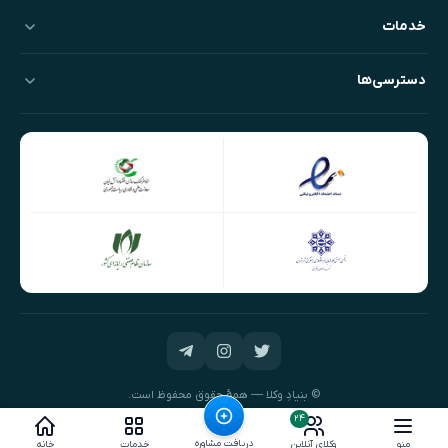
خدمات
دسترسی‌ها
© بنیادِ وکلا — همهٔ حقوق محفوظ است.
طراحی و توسعه:
نیک‌داده‌پرداز
۲۴
دریافت مشاوره
منو
وکلای آنلاین
خدمات
خانه