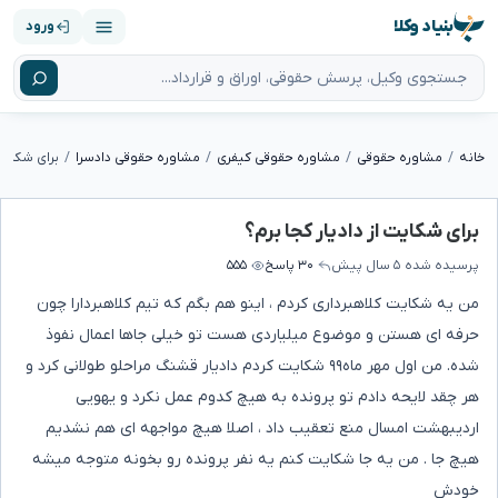
بنیاد وکلا
ورود
خانه
مشاوره حقوقی
مشاوره حقوقی کیفری
مشاوره حقوقی دادسرا
برای شکایت 
برای شکایت از دادیار کجا برم؟
پرسیده شده
۵ سال پیش
۳۰ پاسخ
۵۵۵
من یه شکایت کلاهبرداری کردم ، اینو هم بگم که تیم کلاهبردارا چون
حرفه ای هستن و موضوع میلیاردی هست تو خیلی جاها اعمال نفوذ
شده. من اول مهر ماه۹۹ شکایت کردم دادیار قشنگ مراحلو طولانی کرد و
هر چقد لایحه دادم تو پرونده به هیچ کدوم عمل نکرد و یهویی
اردیبهشت امسال منع تعقیب داد ، اصلا هیچ مواجهه ای هم نشدیم
هیچ جا‌ . من یه جا شکایت کنم یه نفر پرونده رو بخونه متوجه میشه
خودش