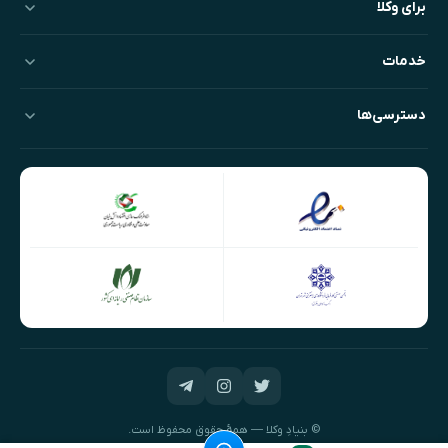
برای وکلا
خدمات
دسترسی‌ها
© بنیادِ وکلا — همهٔ حقوق محفوظ است.