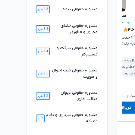
مشاوره حقوقی بیمه
1.5 هزار
سارا علیپور
کیومرث نهاردانی
تایید شده
آماده مشاوره فوری
۴.۸
مشاوره حقوقی فضای
5.5 هزار
۴.۶
مجازی و فناوری
۲۳۳۲
خدمت ارائه شده موفق
۱
خدمت ارائه شده موفق
وکیل پایه یک کانون وکلای دادگستری
ایه یک کانون وکلای دادگستری
مشاوره حقوقی شرکت و
1.4 هزار
کسب‌وکار
ارث و وصیت
ملکی و املاک
ال و هویت
ملکی و املاک
بانکی و مطالبات
خانواده
 مطالبات
خانواده
مشاوره حقوقی ثبت احوال
داوری و حل اختلاف
 جرایم
خودرو و حمل‌ونقل
3.0 هزار
و هویت
۶۰۰,۰۰۰
۷۲۰,۰۰۰
تومان
تومان
مشاوره حقوقی دیوان
۴۹۹,۰۰۰
۵۹۸,۰۰۰
تومان
تومان
ت از
شروع قیمت از
ش
3.3 هزار
عدالت اداری
دریافت مشاوره
دریافت مشاوره
مشاوره حقوقی سربازی و نظام
907
وظیفه