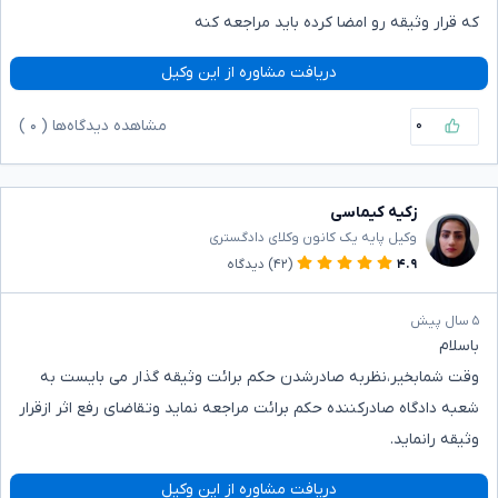
که قرار وثیقه رو امضا کرده باید مراجعه کنه
دریافت مشاوره از این وکیل
۰
مشاهده دیدگاه‌ها (
۰
)
زکیه کیماسی
وکیل پایه یک کانون وکلای دادگستری
۴.۹
(۴۲)
دیدگاه
۵ سال پیش
باسلام
وقت شمابخیر،نظربه صادرشدن حکم برائت وثیقه گذار می بایست به
شعبه دادگاه صادرکننده حکم برائت مراجعه نماید وتقاضای رفع اثر ازقرار
وثیقه رانماید.
دریافت مشاوره از این وکیل