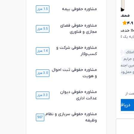
مشاوره حقوقی بیمه
1.5 هزار
محمدرضا توکلی
محسن خیری
تایید شده
۴.۹
۴.۹
مشاوره حقوقی فضای
5.5 هزار
۱
خدمت ارائه شده موفق
مجازی و فناوری
۱۰۸۴۷
خدمت ارائه شده موفق
ایه یک کانون وکلای دادگستری
وکیل پایه یک کانون وکلای دادگستری
مشاوره حقوقی شرکت و
1.4 هزار
املاک
خانواده
کسب‌وکار
ملکی و املاک
بانکی و مطالبات
 جرایم
دیوان عدالت اداری
خانواده
کیفری و جرایم
مین اجتماعی
مشاوره حقوقی ثبت احوال
قرارداد و تعهدات
 حمل‌ونقل
3.0 هزار
و هویت
۶۶۰,۰۰۰
۷۱۰,۰۰۰
تومان
تومان
مشاوره حقوقی دیوان
۵۴۹,۰۰۰
۵۸۹,۰۰۰
تومان
تومان
ت از
شروع قیمت از
ش
3.3 هزار
عدالت اداری
دریافت مشاوره
دریافت مشاوره
مشاوره حقوقی سربازی و نظام
907
وظیفه