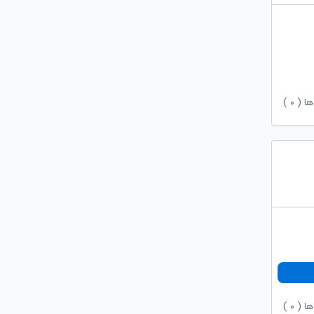
ها (
۰
)
ها (
۰
)