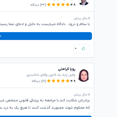
۴.۹
(۳۲)
دیدگاه
۵ سال پیش
با سلام و درود . دادگاه میبایست به دلایل و ادعای شما رسیدگ
د
۰
رویا کرامتی
وکیل پایه یک کانون وکلای دادگستری
۴.۹
(۲۱)
دیدگاه
۵ سال پیش
برادرتان شکایت کند.با مراجعه به پزشکی قانونی مشخص میش
که محکوم شوند مجبورند گذشت کنند تا هیچ یک به درد سر ن