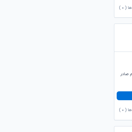
ها (
۰
)
م صادر
ها (
۰
)