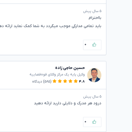
۵ سال پیش
بااحترام
باید تمامی مدارکی موجب میگردد به شما کمک نماید ارائه ده
۰
حسین حاجی زاده
وکیل پایه یک مرکز وکلای قوه‌قضاییه
۴.۸
(۵۸۵)
دیدگاه
۵ سال پیش
درود هر مدرک و دلایلی دارید ارائه دهید
۰