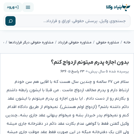
بنیاد وکلا
ورود
خانه
مشاوره حقوقی
مشاوره حقوقی قرارداد
مشاوره حقوقی دیگر قراردادها
بدو
بدون اجازه پدرم میتونم ازدواج کنم؟
پرسیده شده
۵ سال پیش
۲۳ پاسخ
۶۳۶
سلام من ۲۷ سالمه و چندین سال هست که با اقایی هم سن خودم
ارتباط دارم و پدرم مخالف ازدواج ماست . من قبلا با ایشون رابطه داشتم
و بکارتم رو از دست دادم . ایا بدون اجازه ی پدرم میتونم با ایشون عقد
دائم داشته باشم؟ (ازدواج اولم هستش). نمیخوام از طریق دادگاه اقدام
کنم و نمیخوام پدر خبردار بشه و میخوام پنهانی عقد جاری بشه...چندین
وکیل گفتن فقط با گواهی عدم بکارت عقد دائم در دفترخانه جاری میشه
ولی الان یک دفترخانه میگه در این صورت فقط عقد موقت جاری میشه