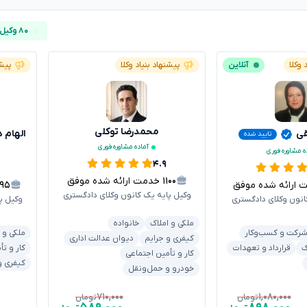
۸۰ وکیل آنلاین
 وکلا
آنلاین
پیشنهاد بنیاد وکلا
پیشن
محمدرضا توکلی
قی
الهام 
تایید شده
آماده مشاوره فوری
ه مشاوره فوری
۴.۹
۱۱۰۰
خدمت ارائه شده موفق
رائه شده موفق
۱۹۵
وکیل پایه یک کانون وکلای دادگستری
انون وکلای دادگستری
وکیل پ
ملکی و املاک
خانواده
رکت و کسب‌وکار
ملکی و 
کیفری و جرایم
دیوان عدالت اداری
ک
قرارداد و تعهدات
کار و تأ
کار و تأمین اجتماعی
کیفری و
خودرو و حمل‌ونقل
۷۱۰,۰۰۰
۱,۰۸۰,۰۰۰
تومان
تومان