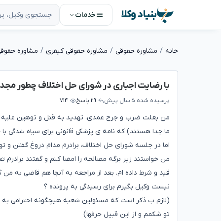
بنیاد وکلا
خدمات
خانه
مشاوره حقوقی
مشاوره حقوقی کیفری
مشاوره حقوقی
با رضایت اجباری در شورای حل اختلاف چطور مجد
پرسیده شده
۵ سال پیش
۲۹ پاسخ
۷۱۴
من بعلت ضرب و جرح عمدی، تهدید به قتل و توهین علیه براد
ما جدا هستند) که نامه ی پزشکی قانونی برای سیاه شدگی با
اما در جلسه شورای حل اختلاف، برادرم مدام دروغ گفتن و تهمت
من خواستند زیر برگه مصالحه را امضا کنم و گفتند برادرم ت
قید و شرط داده ام. بعد از مراجعه به آنجا هم قاضی به من گ
نیست وکیل بگیرم برای رسیدگی به پرونده ؟
(لازم ب ذکر است که مسئولین شعبه هیچگونه احترامی به م
تو شکمم و از این قبیل حرفها)