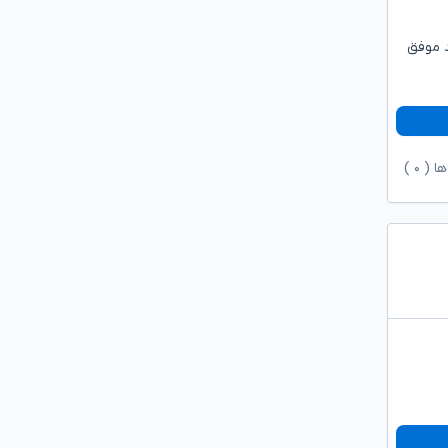
د موفق
ها (
۰
)