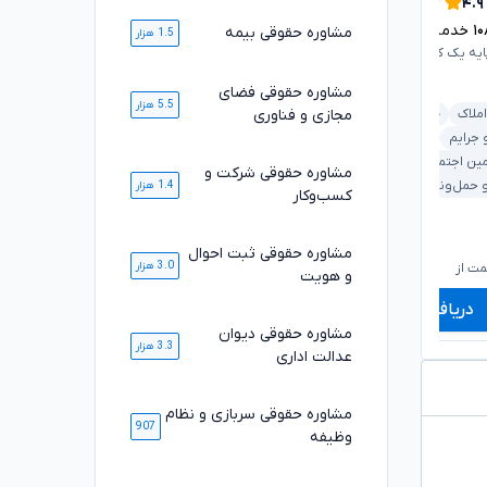
۴.۹
۴.۹
۱
خدمت ارائه شده موفق
مشاوره حقوقی بیمه
1.5 هزار
۱۰۸۴۶
خدمت ارائه شده موفق
ایه یک کانون وکلای دادگستری
وکیل پایه یک کانون وکلای دادگستری
مشاوره حقوقی فضای
5.5 هزار
مجازی و فناوری
املاک
خانواده
ملکی و املاک
بانکی و مطالبات
 جرایم
دیوان عدالت اداری
خانواده
کیفری و جرایم
مین اجتماعی
مشاوره حقوقی شرکت و
قرارداد و تعهدات
 حمل‌ونقل
1.4 هزار
کسب‌وکار
۶۶۰,۰۰۰
۷۱۰,۰۰۰
تومان
تومان
مشاوره حقوقی ثبت احوال
۵۴۹,۰۰۰
۵۸۹,۰۰۰
تومان
تومان
3.0 هزار
ت از
شروع قیمت از
ش
و هویت
دریافت مشاوره
دریافت مشاوره
مشاوره حقوقی دیوان
3.3 هزار
عدالت اداری
مشاوره حقوقی سربازی و نظام
907
وظیفه