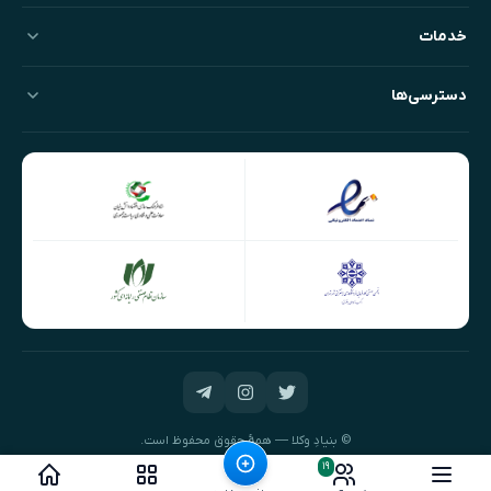
خدمات
دسترسی‌ها
© بنیادِ وکلا — همهٔ حقوق محفوظ است.
طراحی و توسعه:
نیک‌داده‌پرداز
۱۹