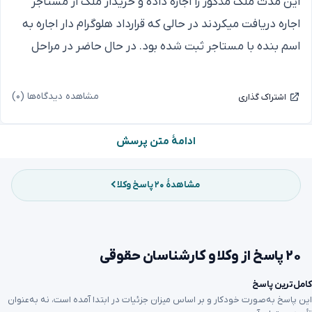
این مدت ملک مذکور را اجاره داده و خریدار ملک از مستاجر
اجاره دریافت میکردند در حالی که قرارداد هلوگرام دار اجاره به
اسم بنده با مستاجر ثبت شده بود. در حال حاضر در مراحل
نهایی انتقال سند هستیم، اما مستاجر حاضر به تخلیه نیست
و میگوید «طبق مصوبه ستاد کرونا من باید با ۲۵ درصد
مشاهده دیدگاه‌ها (۰)
اشتراک گذاری
افزایش قراردادم را تمدید کنم، در این یک سال هم به فلانی
کرایه دادم و نمیتونید کاری کنید»
ادامهٔ متن پرسش
بنده این امکان را دارم با مدارک انتقال سند حکم تخلیه
دریافت کنم یا خیر؟ با تشکر
مشاهدهٔ ۲۰ پاسخ وکلا
۲۰ پاسخ از وکلا و کارشناسان حقوقی
کامل‌ترین پاسخ
این پاسخ به‌صورت خودکار و بر اساس میزان جزئیات در ابتدا آمده است، نه به‌عنوان