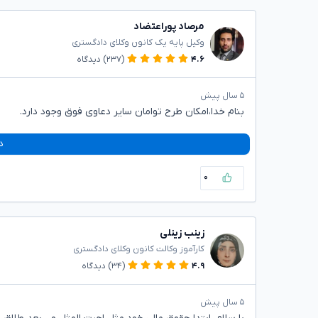
مرصاد پوراعتضاد
وکیل پایه یک کانون وکلای دادگستری
۴.۶
(۲۳۷)
دیدگاه
۵ سال پیش
بنام خدا،امکان طرح توامان سایر دعاوی فوق وجود دارد.
د
۰
زینب زینلی
کارآموز وکالت کانون وکلای دادگستری
۴.۹
(۳۴)
دیدگاه
۵ سال پیش