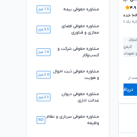
۴.۸
۴.۹
مشاوره حقوقی بیمه
1.5 هزار
۱۰
خدمت ارائه شده موفق
۲۳۳۲
خدمت ارائه شده موفق
ایه یک کانون وکلای دادگستری
وکیل پایه یک کانون وکلای دادگستری
مشاوره حقوقی فضای
5.5 هزار
مجازی و فناوری
املاک
بانکی و مطالبات
ارث و وصیت
ملکی و املاک
کیفری و جرایم
بانکی و مطالبات
خانواده
مشاوره حقوقی شرکت و
1.4 هزار
 و تعهدات
داوری و حل اختلاف
کسب‌وکار
مشاوره حقوقی ثبت احوال
۶۰۰,۰۰۰
۶۶۰,۰۰۰
تومان
تومان
3.0 هزار
۴۹۹,۰۰۰
۵۴۹,۰۰۰
تومان
تومان
و هویت
ت از
شروع قیمت از
ش
دریافت مشاوره
دریافت مشاوره
مشاوره حقوقی دیوان
3.3 هزار
عدالت اداری
مشاوره حقوقی سربازی و نظام
907
وظیفه