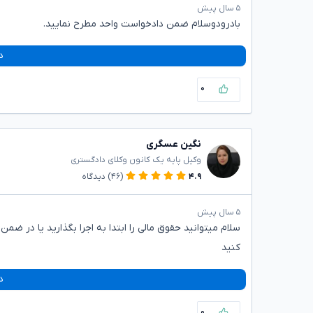
۵ سال پیش
بادرودوسلام ضمن دادخواست واحد مطرح نمایید.
د
۰
نگین عسگری
وکیل پایه یک کانون وکلای دادگستری
۴.۹
(۴۶)
دیدگاه
۵ سال پیش
سلام میتوانید حقوق مالی را ابتدا به اجرا بگذارید یا در
کنید
د
۰