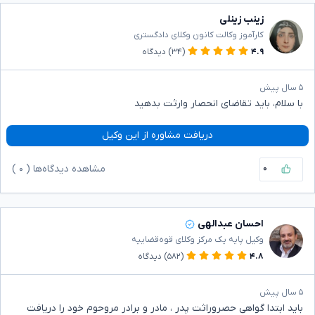
زینب زینلی
کارآموز وکالت کانون وکلای دادگستری
۴.۹
(۳۴)
دیدگاه
۵ سال پیش
با سلام، باید تقاضای انحصار وارثت بدهید
دریافت مشاوره از این وکیل
۰
مشاهده دیدگاه‌ها (
۰
)
احسان عبدالهی
وکیل پایه یک مرکز وکلای قوه‌قضاییه
۴.۸
(۵۸۲)
دیدگاه
۵ سال پیش
باید ابتدا گواهی حصروراثت پدر ، مادر و برادر مروحوم خود را دریافت