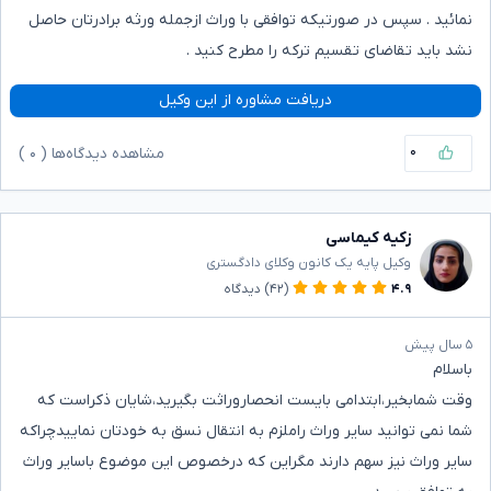
نمائید . سپس در صورتیکه توافقی با وراث ازجمله ورثه برادرتان حاصل
نشد باید تقاضای تقسیم ترکه را مطرح کنید .
دریافت مشاوره از این وکیل
۰
مشاهده دیدگاه‌ها (
۰
)
زکیه کیماسی
وکیل پایه یک کانون وکلای دادگستری
۴.۹
(۴۲)
دیدگاه
۵ سال پیش
باسلام
وقت شمابخیر،ابتدامی بایست انحصاروراثت بگیرید،شایان ذکراست که
شما نمی توانید سایر وراث راملزم به انتقال نسق به خودتان نماییدچراکه
سایر وراث نیز سهم دارند مگراین که درخصوص این موضوع باسایر وراث