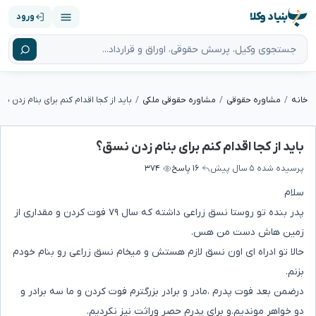
بنیاد وکلا
ورود
خانه
مشاوره حقوقی
مشاوره حقوقی ملکی
باید از کجا اقدام کنم برای بنام زدن ن
باید از کجا اقدام کنم برای بنام زدن نسق؟
پرسیده شده
۵ سال پیش
۱۶ پاسخ
۳۷۴
سلام
پدر بنده تو روستا نسق زراعی داشته که سال ۷۹ فوت کردن و مقداری از
زمین هاش دست من هس.
حالا تو ادراه ای اون نسق لازم هستش و میخام نسق زراعی رو بنام خودم
بزنم.
درضمن بعد فوت پدرم ،مادر و برادر بزرگترم فوت کردن و ما سه برادر و
دو خواهر موندیم.و برای پدرم حصر وراثت نیز نکردیم.