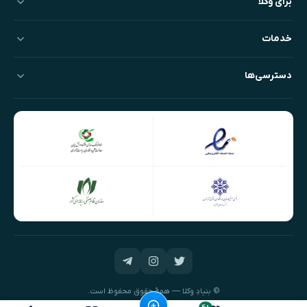
برای وکلا
خدمات
دسترسی‌ها
© بنیادِ وکلا — همهٔ حقوق محفوظ است.