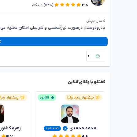
۴.۸
(۱۲۴۸)
دیدگاه
۵ سال پیش
بادرودوسلام درصورت نیازشخصی و شرایطی امکان تخلیه می ب
د
۰
گفتگو با وکلای آنلاین
پیشنهاد بنیاد وکلا
آنلاین
پیشنهاد بنیاد
محمد محمدی
زهره کشاور
تایید شده
۴.۷
۴.۹