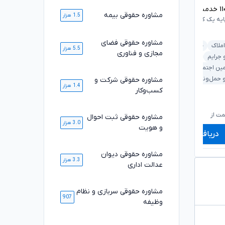
۱
خدمت ارائه شده موفق
۱۰۸۴۷
خدمت ارائه شده موفق
مشاوره حقوقی بیمه
1.5 هزار
ایه یک کانون وکلای دادگستری
وکیل پایه یک کانون وکلای دادگستری
مشاوره حقوقی فضای
املاک
خانواده
5.5 هزار
مجازی و فناوری
ملکی و املاک
بانکی و مطالبات
 جرایم
دیوان عدالت اداری
خانواده
کیفری و جرایم
مین اجتماعی
قرارداد و تعهدات
 حمل‌ونقل
مشاوره حقوقی شرکت و
1.4 هزار
کسب‌وکار
۶۶۰,۰۰۰
۷۱۰,۰۰۰
تومان
تومان
۵۴۹,۰۰۰
۵۸۹,۰۰۰
تومان
تومان
ت از
شروع قیمت از
ش
مشاوره حقوقی ثبت احوال
3.0 هزار
و هویت
دریافت مشاوره
دریافت مشاوره
مشاوره حقوقی دیوان
3.3 هزار
عدالت اداری
مشاوره حقوقی سربازی و نظام
907
وظیفه