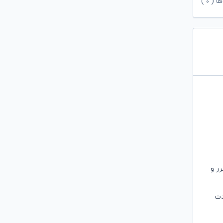
ها (
۰
)
ر و
دت